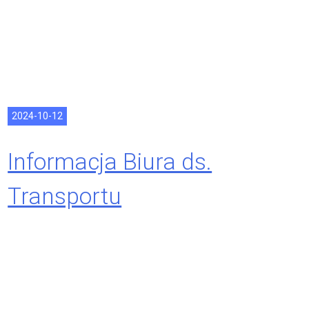
2024-10-12
Informacja Biura ds.
Transportu
Międzynarodowego dot. e-
Cherha – międzynarodowy
przewóz osób