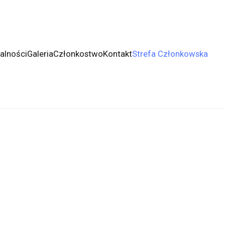
alności
Galeria
Członkostwo
Kontakt
Strefa Członkowska